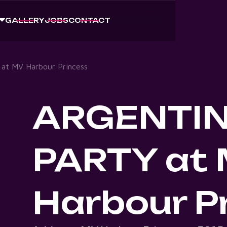
GALLERY
JOBS
CONTACT
t MV Harbour Princess
ARGENTIN
PARTY at
Harbour P