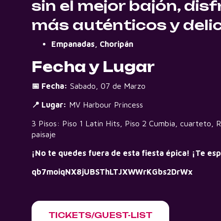
sin el mejor bajón, dis
más auténticos y deli
Empanadas, Choripán
Fecha y Lugar
📅 Fecha:
Sabado, 07 de Marzo
📍 Lugar:
MV Harbour Princess
3 Pisos: Piso 1 Latin Hits, Piso 2 Cumbia, cuarteto, 
paisaje
¡No te quedes fuera de esta fiesta épica! ¡Te e
qb7moiqNX8jUBSThLTJXWWrKGbs2DrWx
TICKETS/GUEST-LIST