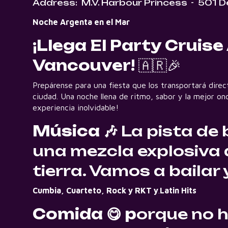
Address:
M.V. Harbour Princess
-
501 D
Noche Argenta en el Mar
¡Llega El Party Cruise
Vancouver!
🇦🇷🎉
Prepárense para una fiesta que los transportará direct
ciudad. Una noche llena de ritmo, sabor y la mejor o
experiencia inolvidable!
Música 🎶
La pista de 
una mezcla explosiva 
tierra. Vamos a bailar
Cumbia, Cuarteto, Rock y RKT y
.
Latin Hits
Comida 😋 p
orque no h