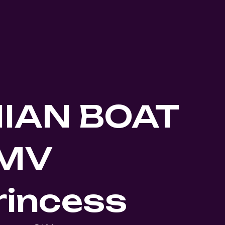
IAN BOAT
 MV
rincess